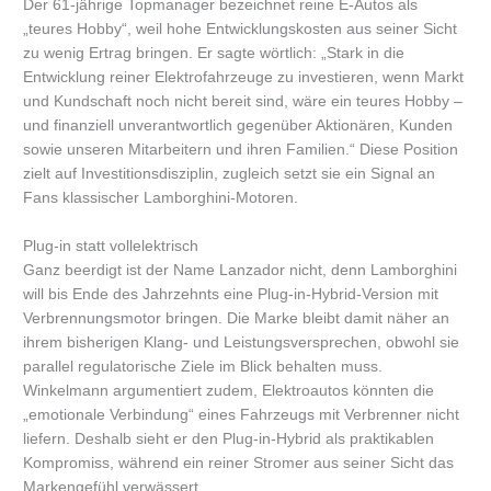
Der 61-jährige Topmanager bezeichnet reine E-Autos als
„teures Hobby“, weil hohe Entwicklungskosten aus seiner Sicht
zu wenig Ertrag bringen. Er sagte wörtlich: „Stark in die
Entwicklung reiner Elektrofahrzeuge zu investieren, wenn Markt
und Kundschaft noch nicht bereit sind, wäre ein teures Hobby –
und finanziell unverantwortlich gegenüber Aktionären, Kunden
sowie unseren Mitarbeitern und ihren Familien.“ Diese Position
zielt auf Investitionsdisziplin, zugleich setzt sie ein Signal an
Fans klassischer Lamborghini-Motoren.
Plug-in statt vollelektrisch
Ganz beerdigt ist der Name Lanzador nicht, denn Lamborghini
will bis Ende des Jahrzehnts eine Plug-in-Hybrid-Version mit
Verbrennungsmotor bringen. Die Marke bleibt damit näher an
ihrem bisherigen Klang- und Leistungsversprechen, obwohl sie
parallel regulatorische Ziele im Blick behalten muss.
Winkelmann argumentiert zudem, Elektroautos könnten die
„emotionale Verbindung“ eines Fahrzeugs mit Verbrenner nicht
liefern. Deshalb sieht er den Plug-in-Hybrid als praktikablen
Kompromiss, während ein reiner Stromer aus seiner Sicht das
Markengefühl verwässert.