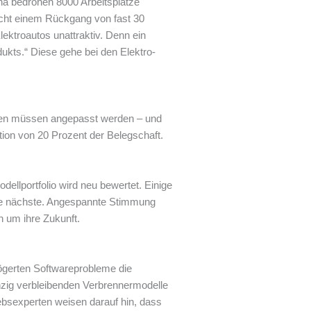
ina bedrohen 8000 Arbeitsplätze
icht einem Rückgang von fast 30
ektroautos unattraktiv. Denn ein
ukts.“ Diese gehe bei den Elektro-
uren müssen angepasst werden – und
ion von 20 Prozent der Belegschaft.
llportfolio wird neu bewertet. Einige
 die nächste. Angespannte Stimmung
 um ihre Zukunft.
ögerten Softwareprobleme die
nzig verbleibenden Verbrennermodelle
ebsexperten weisen darauf hin, dass