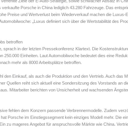
e – verfehlte Ziele der E-Auto-Strategie, sowie schwacher Absatz in Ch
 verkaufte Porsche in China lediglich 43.280 Fahrzeuge. Das entspr
hohe Preise und Wertverlust beim Wiederverkauf machen die Luxus-El
tomobilwoche: „Luxus definiert sich über die Wertstabilität des Prod
bs betroffen
 sprach in der letzten Pressekonferenz Klartext. Die Kostenstrukt
on 250.000 Einheiten. Laut Automobilwoche bedeutet dies eine Redukt
nach mehr als 8000 Arbeitsplätze betroffen.
en Einkauf, als auch die Produktion und den Vertrieb. Auch das Mode
ner Quellen reiht sich aktuell eine Sondersitzung des Vorstands an
aus. Mitarbeiter berichten von Unsicherheit und wachsenden Ängsten
fensive fehlen dem Konzern passende Verbrennermodelle. Zudem verz
hat Porsche im Einstiegssegment kein einziges Modell mehr. Die ei
in zu mageres Angebot für anspruchsvolle Märkte wie China. Vertri