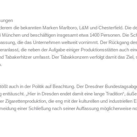
sungen
r anderem die bekannten Marken Marlboro, L&M und Chesterfield. Die
bei München und beschäftigen insgesamt etwa 1400 Personen. Die Sch
Anpassung, die das Unternehmen weltweit vornimmt. Der Rückgang de
veranlasst, die neben der Aufgabe einiger Produktionsstätten auch ei
nd Tabakerhitzer umfasst. Der Tabakkonzern verfolgt damit das Ziel, s
.
ößt auch in der Politik auf Beachtung. Der Dresdner Bundestagsabg
enttäuscht. „Hier in Dresden endet damit eine lange Tradition“, äußert
r Zigarettenproduktion, die eng mit der kulturellen und industriellen
rmeidung einer Schließung nach seiner Auffassung möglicherweise no