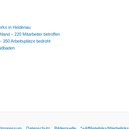
erks in Heidenau
land – 220 Mitarbeiter betroffen
 350 Arbeitsplätze bedroht
Südbaden
Impressum
Datenschutz
Bilderquelle
*=Affiliatelinks/Werbelinks