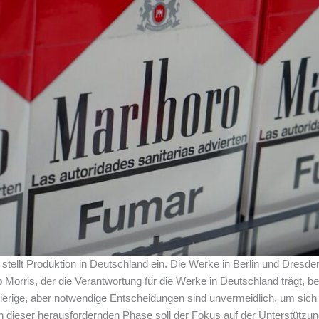
 stellt Produktion in Deutschland ein. Die Werke in Berlin und Dres
 Morris, der die Verantwortung für die Werke in Deutschland trägt, be
erige, aber notwendige Entscheidungen sind unvermeidlich, um sich
 dieser herausfordernden Phase soll der Fokus auf der Unterstützung