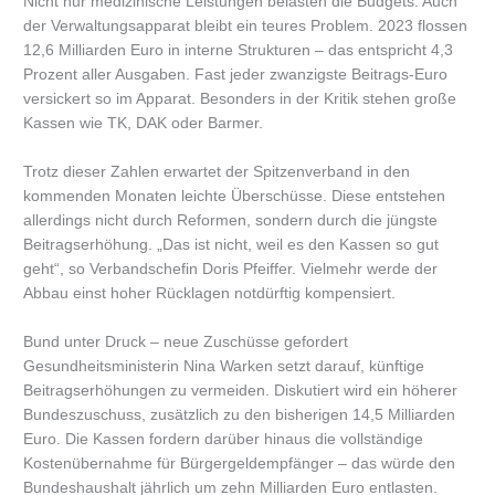
Nicht nur medizinische Leistungen belasten die Budgets. Auch
der Verwaltungsapparat bleibt ein teures Problem. 2023 flossen
12,6 Milliarden Euro in interne Strukturen – das entspricht 4,3
Prozent aller Ausgaben. Fast jeder zwanzigste Beitrags-Euro
versickert so im Apparat. Besonders in der Kritik stehen große
Kassen wie TK, DAK oder Barmer.
Trotz dieser Zahlen erwartet der Spitzenverband in den
kommenden Monaten leichte Überschüsse. Diese entstehen
allerdings nicht durch Reformen, sondern durch die jüngste
Beitragserhöhung. „Das ist nicht, weil es den Kassen so gut
geht“, so Verbandschefin Doris Pfeiffer. Vielmehr werde der
Abbau einst hoher Rücklagen notdürftig kompensiert.
Bund unter Druck – neue Zuschüsse gefordert
Gesundheitsministerin Nina Warken setzt darauf, künftige
Beitragserhöhungen zu vermeiden. Diskutiert wird ein höherer
Bundeszuschuss, zusätzlich zu den bisherigen 14,5 Milliarden
Euro. Die Kassen fordern darüber hinaus die vollständige
Kostenübernahme für Bürgergeldempfänger – das würde den
Bundeshaushalt jährlich um zehn Milliarden Euro entlasten.