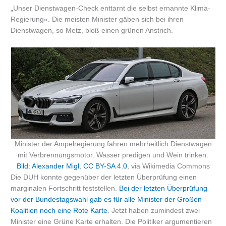
„Unser Dienstwagen-Check enttarnt die selbst ernannte Klima-
Regierung«. Die meisten Minister gäben sich bei ihren
Dienstwagen, so Metz, bloß einen grünen Anstrich.
Minister der Ampelregierung fahren mehrheitlich Dienstwagen
mit Verbrennungsmotor. Wasser predigen und Wein trinken.
Bild: Alexander Migl
,
CC BY-SA 4.0
, via Wikimedia Commons
Die DUH konnte gegenüber der letzten Überprüfung einen
marginalen Fortschritt feststellen.
Bei der letzten Überprüfung
vor der Bundestagswahl gab es für alle Minister der Großen
Koalition noch eine Rote Karte
. Jetzt haben zumindest zwei
Minister eine Grüne Karte erhalten. Die Politiker argumentieren