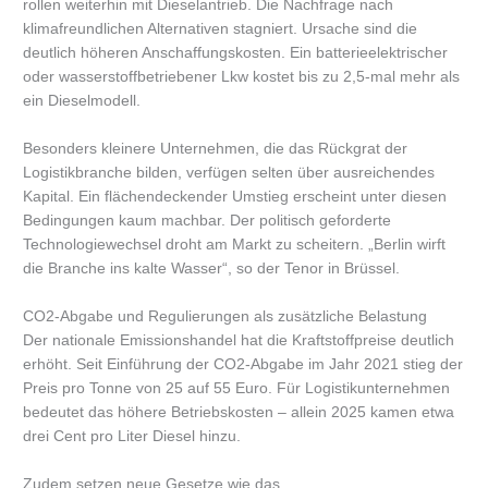
rollen weiterhin mit Dieselantrieb. Die Nachfrage nach
klimafreundlichen Alternativen stagniert. Ursache sind die
deutlich höheren Anschaffungskosten. Ein batterieelektrischer
oder wasserstoffbetriebener Lkw kostet bis zu 2,5-mal mehr als
ein Dieselmodell.
Besonders kleinere Unternehmen, die das Rückgrat der
Logistikbranche bilden, verfügen selten über ausreichendes
Kapital. Ein flächendeckender Umstieg erscheint unter diesen
Bedingungen kaum machbar. Der politisch geforderte
Technologiewechsel droht am Markt zu scheitern. „Berlin wirft
die Branche ins kalte Wasser“, so der Tenor in Brüssel.
CO2-Abgabe und Regulierungen als zusätzliche Belastung
Der nationale Emissionshandel hat die Kraftstoffpreise deutlich
erhöht. Seit Einführung der CO2-Abgabe im Jahr 2021 stieg der
Preis pro Tonne von 25 auf 55 Euro. Für Logistikunternehmen
bedeutet das höhere Betriebskosten – allein 2025 kamen etwa
drei Cent pro Liter Diesel hinzu.
Zudem setzen neue Gesetze wie das