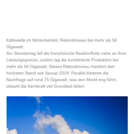
Kältewelle im Winterbetrieb: Rekordniveau bei mehr als 56
Gigawatt
Am Silvestertag lief die französische Reaktorflotte nahe an ihrer
Leistungsgrenze, zudem lag die kombinierte Produktion bei
mehr als 56 Gigawatt. Dieses Rekordniveau markiert den
höchsten Stand seit Januar 2019. Parallel kletterte die
Nachfrage auf rund 75 Gigawatt, was den Markt eng führt,
obwohl die Kernkraft viel Grundlast liefert.