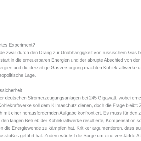
ntes Experiment?
urde zwar durch den Drang zur Unabhängigkeit von russischem Gas be
lstart in die erneuerbaren Energien und der abrupte Abschied von der
gien und die derzeitige Gasversorgung machten Kohlekraftwerke unnö
geopolitische Lage.
sicherheit
er deutschen Stromerzeugungsanlagen bei 245 Gigawatt, wobei erne
 Kohlekraftwerke soll dem Klimaschutz dienen, doch die Frage bleibt
h mit einer herausfordernden Aufgabe konfrontiert. Es muss für den 
 den langen Betrieb der Kohlekraftwerke resultierte, Kompensation sch
nen die Energiewende zu kämpfen hat. Kritiker argumentieren, dass a
sstoßes geführt hat. Zudem wächst die Sorge um eine verstärkte Ab