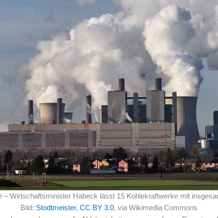
 – Wirtschaftsminister Habeck lässt 15 Kohlekraftwerke mit insgesa
Bild:
Stodtmeister
,
CC BY 3.0
, via Wikimedia Commons