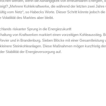
prochen werden, wenn die Abhängigkeit von erneuerbaren Energien, 
teigt? „Mehrere Kohlekraftwerke, die während der letzten zwei Jahre
ltig vom Netz“, so Habecks Worte. Dieser Schritt könnte jedoch die 
 Volatilität des Marktes aber bleibt.
hlands riskanter Sprung in die Energiezukunft
haltung von Kraftwerken markiert einen vorzeitigen Kohleausstieg. 
evier und in Brandenburg. Sieben Blöcke mit einer Gesamtleistung 
ht kleinere Steinkohleanlagen. Diese Maßnahmen mögen kurzfristig d
der Stabilität der Energieversorgung auf.