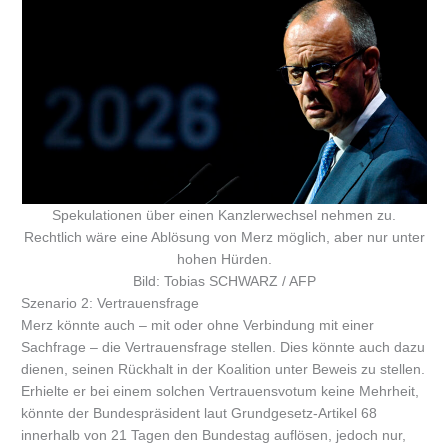
Spekulationen über einen Kanzlerwechsel nehmen zu.
Rechtlich wäre eine Ablösung von Merz möglich, aber nur unter
hohen Hürden.
Bild: Tobias SCHWARZ / AFP
Szenario 2: Vertrauensfrage
Merz könnte auch – mit oder ohne Verbindung mit einer
Sachfrage – die Vertrauensfrage stellen. Dies könnte auch dazu
dienen, seinen Rückhalt in der Koalition unter Beweis zu stellen.
Erhielte er bei einem solchen Vertrauensvotum keine Mehrheit,
könnte der Bundespräsident laut Grundgesetz-Artikel 68
innerhalb von 21 Tagen den Bundestag auflösen, jedoch nur,