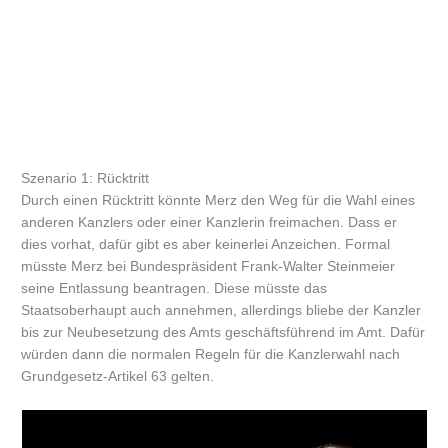
Szenario 1: Rücktritt
Durch einen Rücktritt könnte Merz den Weg für die Wahl eines
anderen Kanzlers oder einer Kanzlerin freimachen. Dass er
dies vorhat, dafür gibt es aber keinerlei Anzeichen. Formal
müsste Merz bei Bundespräsident Frank-Walter Steinmeier
seine Entlassung beantragen. Diese müsste das
Staatsoberhaupt auch annehmen, allerdings bliebe der Kanzler
bis zur Neubesetzung des Amts geschäftsführend im Amt. Dafür
würden dann die normalen Regeln für die Kanzlerwahl nach
Grundgesetz-Artikel 63 gelten.