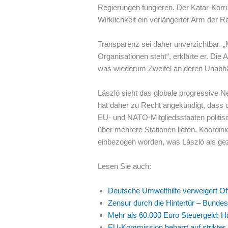
Regierungen fungieren. Der Katar-Kor
Wirklichkeit ein verlängerter Arm der R
Transparenz sei daher unverzichtbar. 
Organisationen steht“, erklärte er. D
was wiederum Zweifel an deren Unabh
László sieht das globale progressive Ne
hat daher zu Recht angekündigt, dass di
EU- und NATO-Mitgliedsstaaten politisc
über mehrere Stationen liefen. Koordi
einbezogen worden, was László als gezi
Lesen Sie auch:
Deutsche Umwelthilfe verweigert O
Zensur durch die Hintertür – Bundes
Mehr als 60.000 Euro Steuergeld: 
EU-Kommission beharrt auf strikter