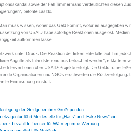
ruptionsskandal sowie der Fall Timmermans verdeutlichten diesen 
egierungen“, betonte László.
„Man muss wissen, woher das Geld kommt, wofür es ausgegeben wird 
ie Aussetzung von USAID habe sofortige Reaktionen ausgelöst. Medie
ängigkeit aufkommen lasse.
tzwerk unter Druck. Die Reaktion der linken Elite falle laut ihm jed
ese Angriffe als Inlandsterrorismus betrachtet werden“, erklärte er we
he Interventionen über USAID-Projekte erfolgt. Die Geldströme ließe
nierende Organisationen und NGOs erschwerten die Rückverfolgung. L
elte Einmischung einstuft.
ffenlegung der Geldgeber ihrer Großspenden
netzagentur führt Meldestelle für „Hass“ und „Fake News“ ein
Habeck bezahlt Influencer für Wärmepumpe-Werbung
 Sanierungspflicht für Gebäude