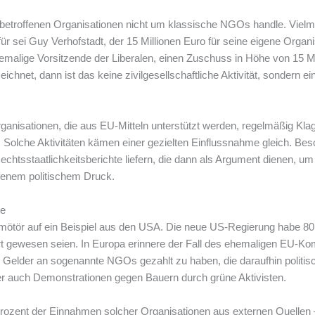
 betroffenen Organisationen nicht um klassische NGOs handle. Vielm
für sei Guy Verhofstadt, der 15 Millionen Euro für seine eigene Organ
emalige Vorsitzende der Liberalen, einen Zuschuss in Höhe von 15 Mi
ichnet, dann ist das keine zivilgesellschaftliche Aktivität, sondern ei
anisationen, die aus EU-Mitteln unterstützt werden, regelmäßig Kla
lche Aktivitäten kämen einer gezielten Einflussnahme gleich. Beso
echtsstaatlichkeitsberichte liefern, die dann als Argument dienen, u
ffenem politischem Druck.
me
mötör auf ein Beispiel aus den USA. Die neue US-Regierung habe 8
viert gewesen seien. In Europa erinnere der Fall des ehemaligen E
, Gelder an sogenannte NGOs gezahlt zu haben, die daraufhin polit
r auch Demonstrationen gegen Bauern durch grüne Aktivisten.
ozent der Einnahmen solcher Organisationen aus externen Quellen