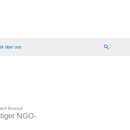
Suchen
ir über uns
urch Brüssel
htiger NGO-