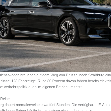
Dienstwagen brauchen auf dem Weg von Brüssel nach Straßburg eine
rüssel 128 Fahrzeuge. Rund 80 Prozent davon fahren bereits elektr
e Verkehrspolitik auch im eigenen Betrieb umsetzt.
 Reise
rg dauert normalerweise etwa fünf Stunden. Die verfügbaren E-Autos
lb legen Fahrer häufig in Luxemburg eine Ladepause ein.