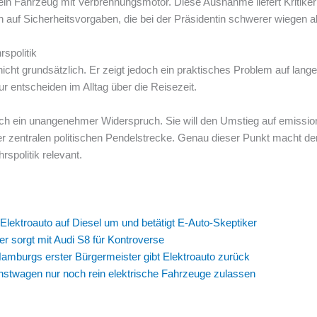
ein Fahrzeug mit Verbrennungsmotor. Diese Ausnahme liefert Kritiker
n auf Sicherheitsvorgaben, die bei der Präsidentin schwerer wiegen al
spolitik
nicht grundsätzlich. Er zeigt jedoch ein praktisches Problem auf lang
ur entscheiden im Alltag über die Reisezeit.
h ein unangenehmer Widerspruch. Sie will den Umstieg auf emissionsf
er zentralen politischen Pendelstrecke. Genau dieser Punkt macht de
spolitik relevant.
ektroauto auf Diesel um und betätigt E-Auto-Skeptiker
r sorgt mit Audi S8 für Kontroverse
Hamburgs erster Bürgermeister gibt Elektroauto zurück
enstwagen nur noch rein elektrische Fahrzeuge zulassen