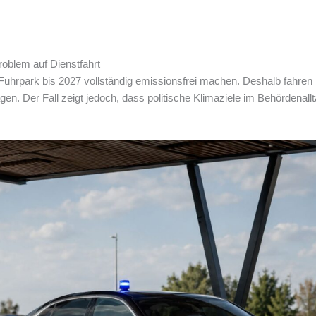
blem auf Dienstfahrt
Fuhrpark bis 2027 vollständig emissionsfrei machen. Deshalb fahren 
n. Der Fall zeigt jedoch, dass politische Klimaziele im Behördenall