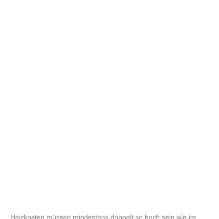
Heizkosten müssen mindestens doppelt so hoch sein wie im