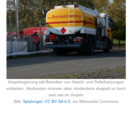
Ampelregierung will Betreiber von Heizöl- und Pelletheizungen
entlasten. Heizkosten müssen aber mindestens doppelt so hoch
sein wie im Vorjahr
Bild:
Spielvogel
,
CC BY-SA 4.0
, via Wikimedia Commons