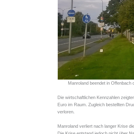
Manroland beendet in Offenbach di
Die wirtschaftlichen Kennzahlen zeigten
Euro im Raum. Zugleich bestellten Druc
verloren.
Manroland verliert nach langer Krise die
Die Krise entstand jedoch nicht über N