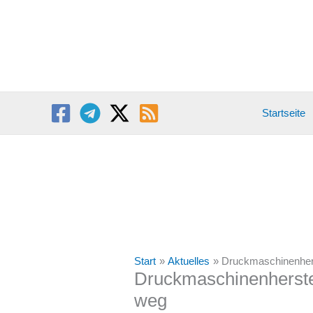
Zum
Inhalt
springen
Startseite
Start
Aktuelles
Druckmaschinenherst
Druckmaschinenherstel
weg