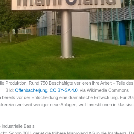
e Produktion. Rund 750 Beschäftigte verlieren ihre Arbeit – Teile de
Bild:
Offenbacherjung
,
CC BY-SA 4.0
, via Wikimedia Commons
 bereits vor der Entscheidung eine dramatische Entwicklung. Für 2025
kereien weltweit weniger neue Anlagen, weil Investitionen in klassi
 industrielle Basis
acht. Schon 2011 geriet die frühere Manroland AG in die Insolvenz. D