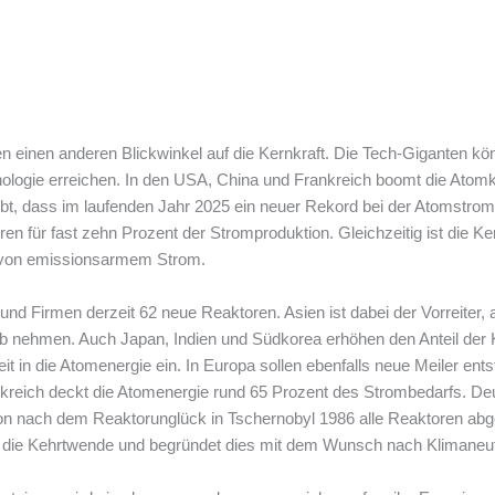
n einen anderen Blickwinkel auf die Kernkraft. Die Tech-Giganten kö
ogie erreichen. In den USA, China und Frankreich boomt die Atomkr
laubt, dass im laufenden Jahr 2025 ein neuer Rekord bei der Atomstrom
en für fast zehn Prozent der Stromproduktion. Gleichzeitig ist die Ke
r von emissionsarmem Strom.
nd Firmen derzeit 62 neue Reaktoren. Asien ist dabei der Vorreiter, a
eb nehmen. Auch Japan, Indien und Südkorea erhöhen den Anteil der 
t in die Atomenergie ein. In Europa sollen ebenfalls neue Meiler ent
ankreich deckt die Atomenergie rund 65 Prozent des Strombedarfs. D
on nach dem Reaktorunglück in Tschernobyl 1986 alle Reaktoren abges
 die Kehrtwende und begründet dies mit dem Wunsch nach Klimaneutr