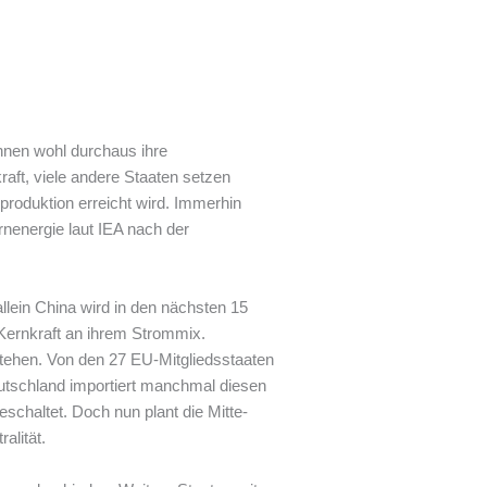
nnen wohl durchaus ihre
aft, viele andere Staaten setzen
produktion erreicht wird. Immerhin
rnenergie laut IEA nach der
llein China wird in den nächsten 15
Kernkraft an ihrem Strommix.
stehen. Von den 27 EU-Mitgliedsstaaten
eutschland importiert manchmal diesen
chaltet. Doch nun plant die Mitte-
alität.