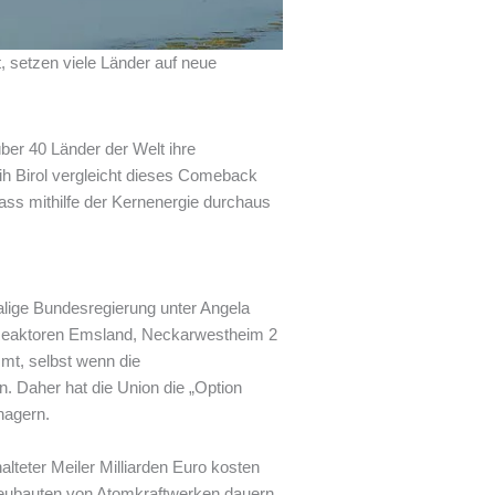
 setzen viele Länder auf neue
über 40 Länder der Welt ihre
tih Birol vergleicht dieses Comeback
ass mithilfe der Kernenergie durchaus
lige Bundesregierung unter Angela
ei Reaktoren Emsland, Neckarwestheim 2
mmt, selbst wenn die
. Daher hat die Union die „Option
nagern.
teter Meiler Milliarden Euro kosten
Neubauten von Atomkraftwerken dauern