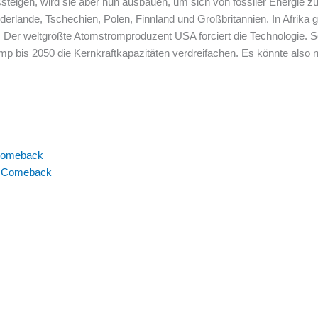
teigen, wird sie aber nun ausbauen, um sich von fossiler Energie z
ederlande, Tschechien, Polen, Finnland und Großbritannien. In Afrika 
. Der weltgrößte Atomstromproduzent USA forciert die Technologie. S
p bis 2050 die Kernkraftkapazitäten verdreifachen. Es könnte also n
s Comeback
rt Comeback