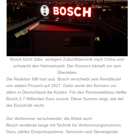
Bosch kürzt Jobs, verlagert Zukunftstechnik nach China und
schwächt den Heimatmarkt. Der Konzern kämpft um sein
Überleben
Die Reaktion fällt hart aus. Bosch verschiebt sein Renditeziel
von sieben Prozent auf 2027. Dafür senkt der Konzern vor
allem in Deutschland die Kosten. Für den Personalabbau stellte
Bosch 2,7 Milliarden Euro zurück. Diese Summe zeigt, wie tief
der Einschnitt reicht.
Der Verbrenner verschwindet, die Arbeit auch
Bosch verdiente lange mit Technik für Verbrennungsmotoren.
Dazu zählen Einspritzsysteme, Sensoren und Steuergeräte.