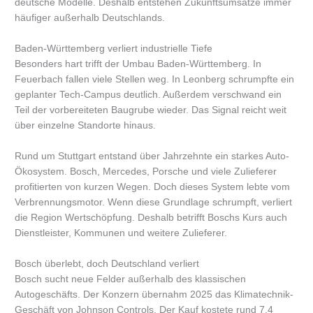
deutsche Modelle. Deshalb entstehen Zukunftsumsätze immer
häufiger außerhalb Deutschlands.
Baden-Württemberg verliert industrielle Tiefe
Besonders hart trifft der Umbau Baden-Württemberg. In
Feuerbach fallen viele Stellen weg. In Leonberg schrumpfte ein
geplanter Tech-Campus deutlich. Außerdem verschwand ein
Teil der vorbereiteten Baugrube wieder. Das Signal reicht weit
über einzelne Standorte hinaus.
Rund um Stuttgart entstand über Jahrzehnte ein starkes Auto-
Ökosystem. Bosch, Mercedes, Porsche und viele Zulieferer
profitierten von kurzen Wegen. Doch dieses System lebte vom
Verbrennungsmotor. Wenn diese Grundlage schrumpft, verliert
die Region Wertschöpfung. Deshalb betrifft Boschs Kurs auch
Dienstleister, Kommunen und weitere Zulieferer.
Bosch überlebt, doch Deutschland verliert
Bosch sucht neue Felder außerhalb des klassischen
Autogeschäfts. Der Konzern übernahm 2025 das Klimatechnik-
Geschäft von Johnson Controls. Der Kauf kostete rund 7,4