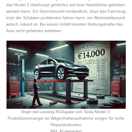
das Model 3 überhaupt gefahrlos auf eine Hebebühne gehoben
werden kann. Ein Gerichtsurteil verdeutlicht, dass das Fahrzeug
trotz der Schäden problemlos fahren kann, ein Werkstattbesuch
jedoch riskant ist. Bei einem Unfall könnten Rettungskräfte das
Auto nicht gefahrlos anheben.
Ärger bei Leasing-Rückgabe von Tesla Model 3:
Produktionsmangel an Wagenheberaufnahme sorgen für hohe
Reparaturkosten
Bild: KI-generiert