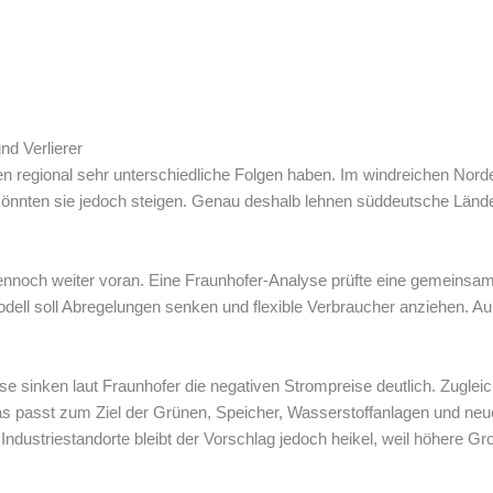
d Verlierer
n regional sehr unterschiedliche Folgen haben. Im windreichen Nord
 könnten sie jedoch steigen. Genau deshalb lehnen süddeutsche Länder
 dennoch weiter voran. Eine Fraunhofer-Analyse prüfte eine gemeinsa
l soll Abregelungen senken und flexible Verbraucher anziehen. Au
yse sinken laut Fraunhofer die negativen Strompreise deutlich. Zuglei
as passt zum Ziel der Grünen, Speicher, Wasserstoffanlagen und neu
ndustriestandorte bleibt der Vorschlag jedoch heikel, weil höhere G