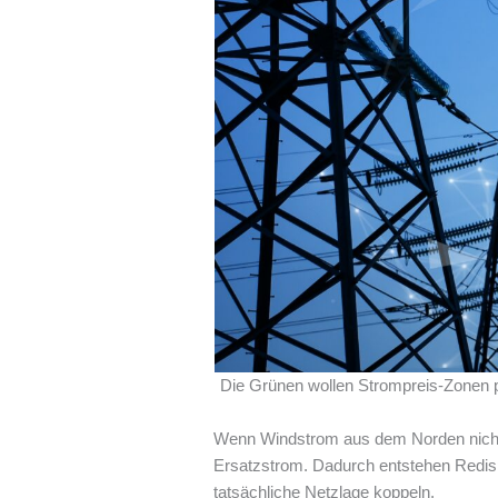
Die Grünen wollen Strompreis-Zonen pr
Wenn Windstrom aus dem Norden nicht n
Ersatzstrom. Dadurch entstehen Redisp
tatsächliche Netzlage koppeln.