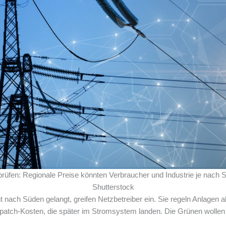
üfen: Regionale Preise könnten Verbraucher und Industrie je nach Sta
Shutterstock
ach Süden gelangt, greifen Netzbetreiber ein. Sie regeln Anlagen a
atch-Kosten, die später im Stromsystem landen. Die Grünen wollen 