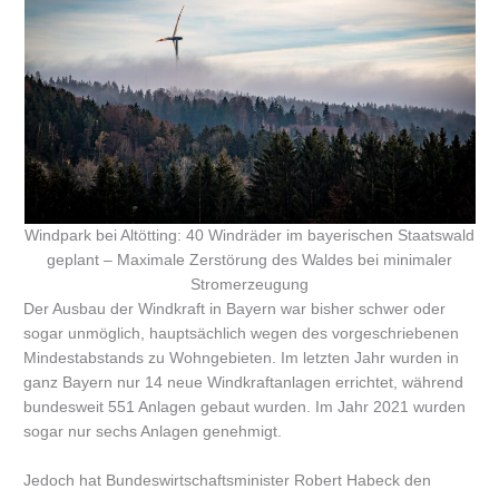
Windpark bei Altötting: 40 Windräder im bayerischen Staatswald
geplant – Maximale Zerstörung des Waldes bei minimaler
Stromerzeugung
Der Ausbau der Windkraft in Bayern war bisher schwer oder
sogar unmöglich, hauptsächlich wegen des vorgeschriebenen
Mindestabstands zu Wohngebieten. Im letzten Jahr wurden in
ganz Bayern nur 14 neue Windkraftanlagen errichtet, während
bundesweit 551 Anlagen gebaut wurden. Im Jahr 2021 wurden
sogar nur sechs Anlagen genehmigt.
Jedoch hat Bundeswirtschaftsminister Robert Habeck den