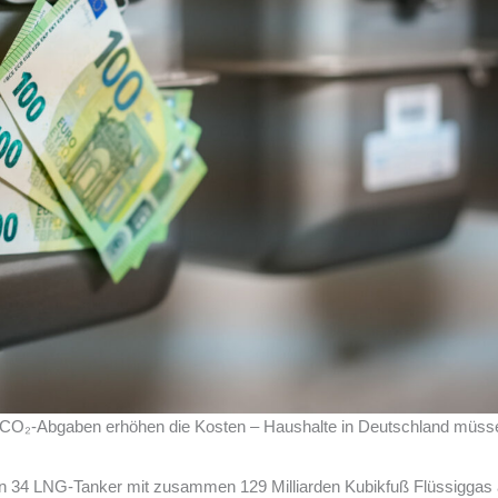
d CO₂-Abgaben erhöhen die Kosten – Haushalte in Deutschland müss
n 34 LNG-Tanker mit zusammen 129 Milliarden Kubikfuß Flüssiggas 