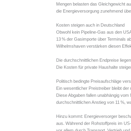
Mengen belasten das Gleichgewicht auf 
die Energieversorgung zunehmend über
Kosten steigen auch in Deutschland
Obwohl kein Pipeline-Gas aus den USA
13 % der Gasimporte über Terminals ab
Wilhelmshaven verstärken diesen Effek
Die durchschnittlichen Endpreise liegen
Die Kosten für private Haushalte stei
Politisch bedingte Preisaufschläge ver
Ein wesentlicher Preistreiber bleibt de
Diese Abgaben fallen unabhängig vom Ma
durchschnittlichen Anstieg von 11 %, w
Hinzu kommt: Energieversorger beschaf
aus. Während der Rohstoffpreis im US-G
vor allem durch Transport, Vertrieb un