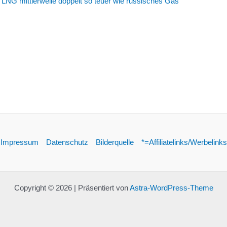
LNG mittlerweile doppelt so teuer wie russisches Gas
Impressum
Datenschutz
Bilderquelle
*=Affiliatelinks/Werbelinks
Copyright © 2026 | Präsentiert von
Astra-WordPress-Theme