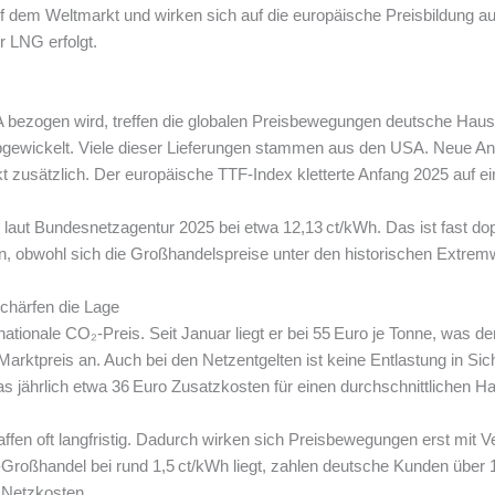
dem Weltmarkt und wirken sich auf die europäische Preisbildung aus.
 LNG erfolgt.
 bezogen wird, treffen die globalen Preisbewegungen deutsche Haus
gewickelt. Viele dieser Lieferungen stammen aus den USA. Neue Anl
t zusätzlich. Der europäische TTF-Index kletterte Anfang 2025 auf e
 laut Bundesnetzagentur 2025 bei etwa 12,13 ct/kWh. Das ist fast dopp
gen, obwohl sich die Großhandelspreise unter den historischen Extre
schärfen die Lage
r nationale CO₂-Preis. Seit Januar liegt er bei 55 Euro je Tonne, was 
rktpreis an. Auch bei den Netzentgelten ist keine Entlastung in Sic
as jährlich etwa 36 Euro Zusatzkosten für einen durchschnittlichen H
fen oft langfristig. Dadurch wirken sich Preisbewegungen erst mit 
roßhandel bei rund 1,5 ct/kWh liegt, zahlen deutsche Kunden über 12
d Netzkosten.