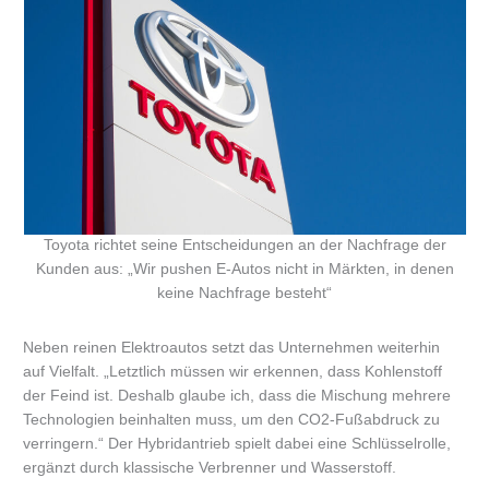
Toyota richtet seine Entscheidungen an der Nachfrage der
Kunden aus: „Wir pushen E-Autos nicht in Märkten, in denen
keine Nachfrage besteht“
Neben reinen Elektroautos setzt das Unternehmen weiterhin
auf Vielfalt. „Letztlich müssen wir erkennen, dass Kohlenstoff
der Feind ist. Deshalb glaube ich, dass die Mischung mehrere
Technologien beinhalten muss, um den CO2-Fußabdruck zu
verringern.“ Der Hybridantrieb spielt dabei eine Schlüsselrolle,
ergänzt durch klassische Verbrenner und Wasserstoff.