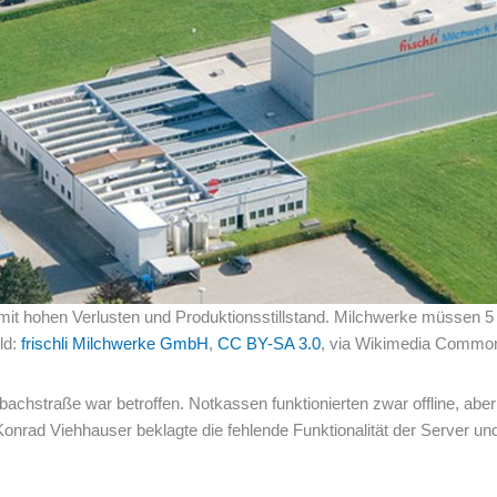
mit hohen Verlusten und Produktionsstillstand. Milchwerke müssen 
ld:
frischli Milchwerke GmbH
,
CC BY-SA 3.0
, via Wikimedia Commo
achstraße war betroffen. Notkassen funktionierten zwar offline, aber
onrad Viehhauser beklagte die fehlende Funktionalität der Server un