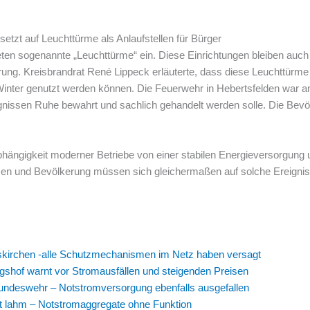
setzt auf Leuchttürme als Anlaufstellen für Bürger
ten sogenannte „Leuchttürme“ ein. Diese Einrichtungen bleiben auch 
kerung. Kreisbrandrat René Lippeck erläuterte, dass diese Leuchttürm
inter genutzt werden können. Die Feuerwehr in Hebertsfelden war a
gnissen Ruhe bewahrt und sachlich gehandelt werden solle. Die Bevölk
bhängigkeit moderner Betriebe von einer stabilen Energieversorgung 
n und Bevölkerung müssen sich gleichermaßen auf solche Ereignis
lskirchen -alle Schutzmechanismen im Netz haben versagt
gshof warnt vor Stromausfällen und steigenden Preisen
Bundeswehr – Notstromversorgung ebenfalls ausgefallen
t lahm – Notstromaggregate ohne Funktion