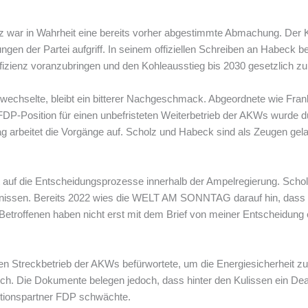
lz war in Wahrheit eine bereits vorher abgestimmte Abmachung. Der K
en der Partei aufgriff. In seinem offiziellen Schreiben an Habeck bek
fizienz voranzubringen und den Kohleausstieg bis 2030 gesetzlich zu
n wechselte, bleibt ein bitterer Nachgeschmack. Abgeordnete wie Frank
 FDP-Position für einen unbefristeten Weiterbetrieb der AKWs wurde
arbeitet die Vorgänge auf. Scholz und Habeck sind als Zeugen gel
t auf die Entscheidungsprozesse innerhalb der Ampelregierung. Schol
tnissen. Bereits 2022 wies die WELT AM SONNTAG darauf hin, dass
 Betroffenen haben nicht erst mit dem Brief von meiner Entscheidung 
en Streckbetrieb der AKWs befürwortete, um die Energiesicherheit zu
ch. Die Dokumente belegen jedoch, dass hinter den Kulissen ein Deal
itionspartner FDP schwächte.