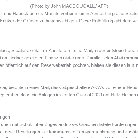
(Photo by John MACDOUGALL / AFP)
 und Habeck bereits Monate vorher in einer Abmachung eine Strategi
Kritiker der Grünen zu beschwichtigen. Diese Enthüllung gibt dem v
kies, Staatssekretär im Kanzleramt, eine Mail, in der er Steuerfragen
tian Lindner geleiteten Finanzministeriums. Parallel liefen Abstim
öffentlich auf den Reservebetrieb pochten, hielten sie diesen laut 
tär, betonte in einer Mail, dass abgeschaltete AKWs vor einem Neu
ptember, dass die Anlagen im ersten Quartal 2023 am Netz bleiben mü
ungen
rünen mit Scholz über Zugeständnisse. Graichen listete Forderungen a
, neue Regelungen zur kommunalen Fernwärmeplanung und zusätzlic