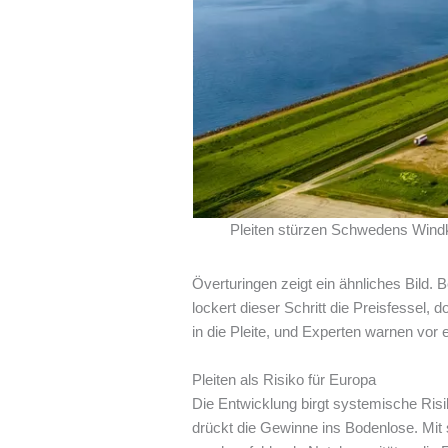
Pleiten stürzen Schwedens Windkraf
Överturingen zeigt ein ähnliches Bild. 
lockert dieser Schritt die Preisfessel,
in die Pleite, und Experten warnen vor 
Pleiten als Risiko für Europa
Die Entwicklung birgt systemische Risi
drückt die Gewinne ins Bodenlose. Mit 