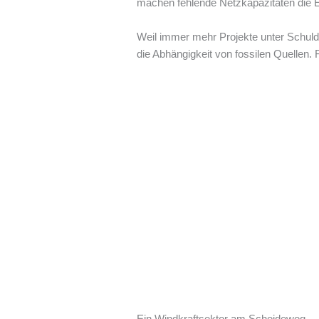
machen fehlende Netzkapazitäten die E
Weil immer mehr Projekte unter Schulde
die Abhängigkeit von fossilen Quellen
Ein Windkraftsektor am Scheideweg