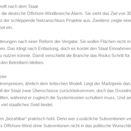
reift nach dem Staat
die deutsche Offshore-Windbranche Alarm. Sie sieht das Ziel von 30
 der schleppende Netzanschluss Projekte aus. Zweitens zeigte eine 
ot ein.
rderungen nach einer Reform der Vergabe. Sie wollen Flächen nicht
en. Das klingt nach Entlastung, doch es kostet den Staat Einnahmen
u nutzen könnte. Damit verschiebt die Branche das Risiko Schritt fü
den Betreibern bleiben.
ster
rompreisen, ähnlich dem britischen Modell. Liegt der Marktpreis darunt
soll der Staat zwar Überschüsse zurückbekommen, doch das Grundrisik
nditen, während er zugleich die Systemkosten schultern muss. Und 
iel staatliches Geld bindet.
n „bezahlbar“ praktisch hohl. Denn wer zusätzliche Subventionen ver
ss Offshore-Wind ohne Subventionen nicht in das politische Wunschbil