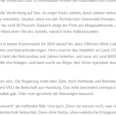
 die verlässlich und zu vertretbaren Kosten bei Haushalten und Un
t die Verdichtung auf See. Je enger Parks stehen, desto stärker wirk
 entziehen. Studien, etwa von der Technischen Universität Dresden,
s bis rund 30 Prozent. Dadurch steigt der Preis pro Megawattstunde, o
Wind einen Teil des Vorteils, nämlich hohe Volllaststunden.
 in einem Kostenreport für 2024 darauf hin, dass Offshore-Wind zulet
tten und Netzanforderungen. Hinzu kommt das Nadelöhr an Land: Oh
KU hinkt der Netzausbau seit Jahren hinterher, und zwar um rund 600
litik erst Anlagen, und dann sucht sie Wege, den Strom irgendwie d
lem eins: Die Regierung redet über Ziele, doch Verbände und Betreib
und VKU die Botschaft aus Hamburg. Das wirkt besonders unerquickli
ealität gab. Oder man ignorierte die Warnungen bewusst.
rweht“ als treffendes Bild. Und auch „Denn sie wissen nicht, was si
temtechnik betrachtet. Denn ohne Netze, ohne realistische Ertrags