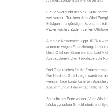
Anlagen, sondern die Menge an Strom,
Ein Schwerpunkt der VKU-Kritik betriff
weil vordere Turbinen dem Wind Energie
Erträgen in ungünstigen Szenarien, teil
Papier wächst. Zudem verliert Offshore-
Auch die Kostenseite kippt. IRENA weist
anderem wegen Finanzierung, Lieferke
bleibt Offshore-Strom wertlos. Laut V
Ausbauplänen. Damit produziert die Po
Drei Tage reichen für die Ernüchterung
Der Nordsee-Gipfel zeigte damit vor al
weniger Tage konterkarierten Branche 
Abstimmung mit der wirtschaftlichen R
So bleibt am Ende wieder „Vom Winde ve
Lücke zwischen Gipfelrhetorik und Sys