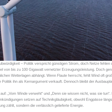
aubwürdigkeit – Politik verspricht günstigen Strom, doch Netze fehle
el von bis zu 100 Gigawatt vernetzter Erzeugungsleistung. Doch gena
lichen Wetterlagen abhängt. Wenn Flaute herrscht, fehlt Wind oft gr
 Politik ihn als Kernargument verkauft. Dennoch bleibt der Ausbauplan
auf: „Vom Winde verweht“ und „Denn sie wissen nicht, was sie tun“. D
nkündigungen setzen auf Technikgläubigkeit, obwohl Engpässe längst si
tung zählt, sondern die verlässlich gelieferte Energie.