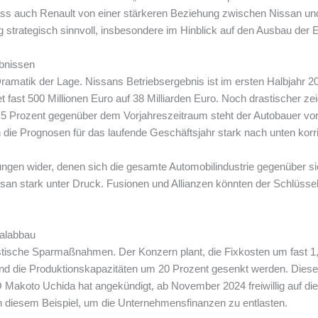
 dass auch Renault von einer stärkeren Beziehung zwischen Nissan und
strategisch sinnvoll, insbesondere im Hinblick auf den Ausbau der E
bnissen
Dramatik der Lage. Nissans Betriebsergebnis ist im ersten Halbjahr 
ast 500 Millionen Euro auf 38 Milliarden Euro. Noch drastischer ze
5 Prozent gegenüber dem Vorjahreszeitraum steht der Autobauer vor 
ie Prognosen für das laufende Geschäftsjahr stark nach unten korrig
rungen wider, denen sich die gesamte Automobilindustrie gegenüber 
ssan stark unter Druck. Fusionen und Allianzen könnten der Schlüssel
nalabbau
astische Sparmaßnahmen. Der Konzern plant, die Fixkosten um fast 1,
nd die Produktionskapazitäten um 20 Prozent gesenkt werden. Dieser Sc
akoto Uchida hat angekündigt, ab November 2024 freiwillig auf die 
n diesem Beispiel, um die Unternehmensfinanzen zu entlasten.