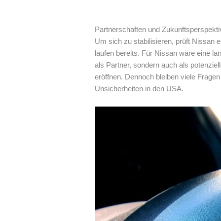
Partnerschaften und Zukunftsperspekt
Um sich zu stabilisieren, prüft Nissa
laufen bereits. Für Nissan wäre eine l
als Partner, sondern auch als potenziel
eröffnen. Dennoch bleiben viele Frage
Unsicherheiten in den USA.