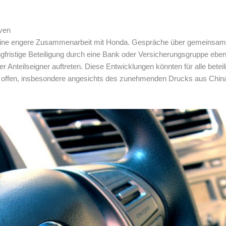
iven
n eine engere Zusammenarbeit mit Honda. Gespräche über gemeinsame
angfristige Beteiligung durch eine Bank oder Versicherungsgruppe eben
ler Anteilseigner auftreten. Diese Entwicklungen könnten für alle be
n offen, insbesondere angesichts des zunehmenden Drucks aus China