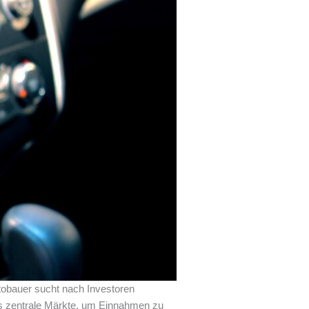
obauer sucht nach Investoren
als zentrale Märkte, um Einnahmen zu