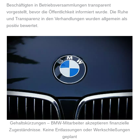
Beschäftigten in Betriebsversammlungen transparent
vorgestellt, bevor die Öffentlichkeit informiert wurde. Die Ruhe
und Transparenz in den Verhandlungen wurden allgemein als
positiv bewertet.
Gehaltskürzungen – BMW-Mitarbeiter akzeptieren finanzielle
Zugeständnisse. Keine Entlassungen oder Werkschließungen
geplant