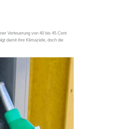
einer Verteuerung von 40 bis 45 Cent
gt damit ihre Klimaziele, doch die