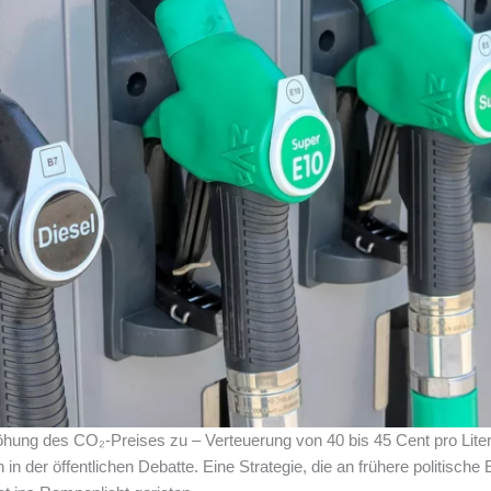
hung des CO₂-Preises zu – Verteuerung von 40 bis 45 Cent pro Lite
 der öffentlichen Debatte. Eine Strategie, die an frühere politische