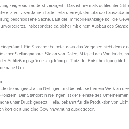
ung zeigte sich äußerst verärgert. „Das ist mehr als schlechter Stil, 
reits vor zwei Jahren hatte Hella überlegt, den Standort auszubauen
ießung beschlossene Sache. Laut der Immobilienanzeige soll die Gewe
e unvorbereitet, insbesondere da bisher mit einem Ausbau des Stando
n eingeräumt. Ein Sprecher betonte, dass das Vorgehen nicht dem ei
 in einer Stellungnahme. Stefan van Dalen, Mitglied des Vorstands, h
 der Schließungsgründe angekündigt. Trotz der Entschuldigung bleibt 
nde nahe Ulm.
en
lektrofachgeschäft in Nellingen und betreibt seither ein Werk an die
Konzern. Der Standort in Nellingen ist der kleinste des Unternehmens
nche unter Druck gesetzt. Hella, bekannt für die Produktion von Lic
n korrigiert und eine Gewinnwarnung ausgegeben.