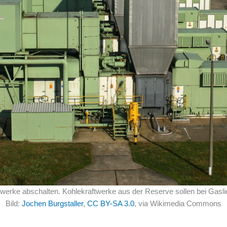
werke abschalten. Kohlekraftwerke aus der Reserve sollen bei Gasli
Bild:
Jochen Burgstaller
,
CC BY-SA 3.0
, via Wikimedia Commons