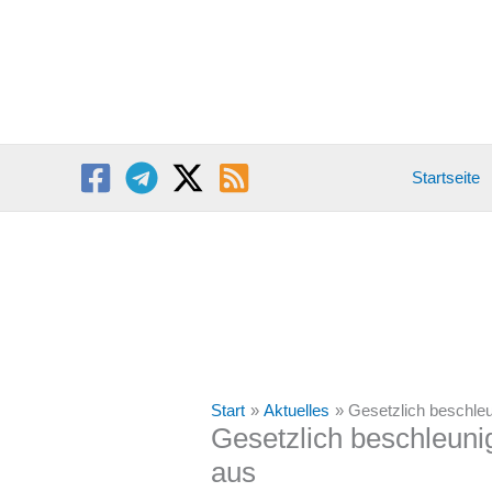
Zum
Inhalt
springen
Startseite
Start
Aktuelles
Gesetzlich beschleu
Gesetzlich beschleuni
aus