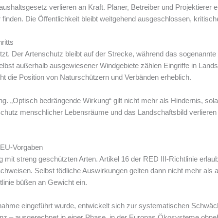
haltsgesetz verlieren an Kraft. Planer, Betreiber und Projektierer 
den. Die Öffentlichkeit bleibt weitgehend ausgeschlossen, kritische 
ritts
tzt. Der Artenschutz bleibt auf der Strecke, während das sogenannte 
Selbst außerhalb ausgewiesener Windgebiete zählen Eingriffe in Lands
ht die Position von Naturschützern und Verbänden erheblich.
g. „Optisch bedrängende Wirkung“ gilt nicht mehr als Hindernis, sol
hutz menschlicher Lebensräume und das Landschaftsbild verlieren a
 EU-Vorgaben
mit streng geschützten Arten. Artikel 16 der RED III-Richtlinie erlaub
eisen. Selbst tödliche Auswirkungen gelten dann nicht mehr als abs
linie büßen an Gewicht ein.
ahme eingeführt wurde, entwickelt sich zur systematischen Schwä
anz – ausgerechnet in einer Phase, in der Europas Ökosysteme ohneh