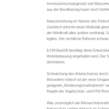
Immissionsschutzgesetz und Wasserhaus
aus der Bevölkerung kaum noch Gehör fin
Naturzerstörung im Namen des Fortsch
Juristisch wird ein neuer Maßstab gese
der Windkraft alles andere verdrängt. 
legitim. Der rechtliche Rahmen schwäc
§ 249 BauGB bestätigt diese Entwicklun
Wohnbebauung eingehalten wird. Der Sc
dominieren.
Schwächung des Artenschutzes durch
Besonders kritisch ist der neue Umgang 
geeignete „Minderungsmaßnahmen“ nachw
Regeln der Vogelschutz- und FFH-Richt
Was ursprünglich als Klimaschutzmaßn
Naturschutz verliert dadurch an Subst