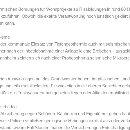
rmischen Bohrungen für Wohnprojekte zu Rissbildungen in rund 80 H
zuführen. Obwohl die exakte Verantwortung noch juristisch geklärt ist,
en kann.
bleme
oder kommunale Einsatz von Tiefengeothermie auch mit seismischen A
ner nach der Inbetriebnahme einer Anlage leichte Erdbeben – ausgel
Mannheim zeigten sich nach einer Probebohrung seismische Mikroerei
dreich Auswirkungen auf das Grundwasser haben. Im pfälzischen Land
 und teils metallbelastete Flüssigkeiten in die oberen Schichten g
tücke in Trinkwasserschutzgebieten liegen oder Altlasten mobilisiert
eschäden
t die Absicherung gegen Schäden. Bauherren und Eigentümer gehen häu
iele Policen schließen geologische Hebungen explizit aus oder verl
estand, wie im Fall Staufen, haben die Versicherungen Entschädigun