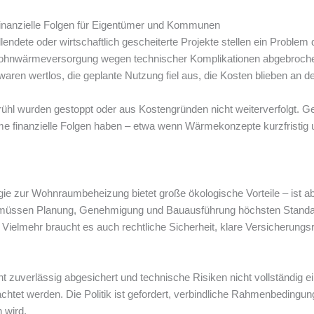
finanzielle Folgen für Eigentümer und Kommunen
ndete oder wirtschaftlich gescheiterte Projekte stellen ein Problem 
hnwärmeversorgung wegen technischer Komplikationen abgebrochen
aren wertlos, die geplante Nutzung fiel aus, die Kosten blieben an d
rühl wurden gestoppt oder aus Kostengründen nicht weiterverfolgt. 
 finanzielle Folgen haben – etwa wenn Wärmekonzepte kurzfristig 
ie zur Wohnraumbeheizung bietet große ökologische Vorteile – ist ab
müssen Planung, Genehmigung und Bauausführung höchsten Standar
s. Vielmehr braucht es auch rechtliche Sicherheit, klare Versicheru
uverlässig abgesichert und technische Risiken nicht vollständig ei
htet werden. Die Politik ist gefordert, verbindliche Rahmenbedingun
 wird.