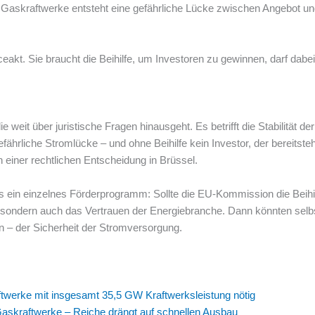
Gaskraftwerke entsteht eine gefährliche Lücke zwischen Angebot un
ceakt. Sie braucht die Beihilfe, um Investoren zu gewinnen, darf dabe
e weit über juristische Fragen hinausgeht. Es betrifft die Stabilität
hrliche Stromlücke – und ohne Beihilfe kein Investor, der bereitsteh
einer rechtlichen Entscheidung in Brüssel.
s ein einzelnes Förderprogramm: Sollte die EU-Kommission die Beihil
 sondern auch das Vertrauen der Energiebranche. Dann könnten selbs
rn – der Sicherheit der Stromversorgung.
twerke mit insgesamt 35,5 GW Kraftwerksleistung nötig
askraftwerke – Reiche drängt auf schnellen Ausbau