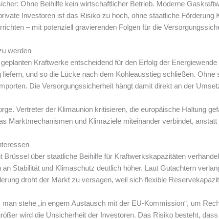
s sicher: Ohne Beihilfe kein wirtschaftlicher Betrieb. Moderne Gaskra
ivate Investoren ist das Risiko zu hoch, ohne staatliche Förderung Kap
rrichten – mit potenziell gravierenden Folgen für die Versorgungssiche
 zu werden
e geplanten Kraftwerke entscheidend für den Erfolg der Energiewende 
g liefern, und so die Lücke nach dem Kohleausstieg schließen. Ohne 
mporten. Die Versorgungssicherheit hängt damit direkt an der Umsetz
rge. Vertreter der Klimaunion kritisieren, die europäische Haltung g
 das Marktmechanismen und Klimaziele miteinander verbindet, anstatt
nteressen
t Brüssel über staatliche Beihilfe für Kraftwerkskapazitäten verhand
 an Stabilität und Klimaschutz deutlich höher. Laut Gutachtern verl
rung droht der Markt zu versagen, weil sich flexible Reservekapazitä
, man stehe „in engem Austausch mit der EU-Kommission“, um Recht
größer wird die Unsicherheit der Investoren. Das Risiko besteht, das