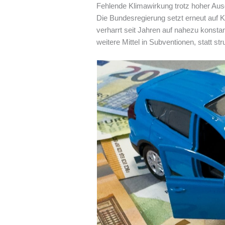
Fehlende Klimawirkung trotz hoher Au
Die Bundesregierung setzt erneut auf 
verharrt seit Jahren auf nahezu konst
weitere Mittel in Subventionen, statt s