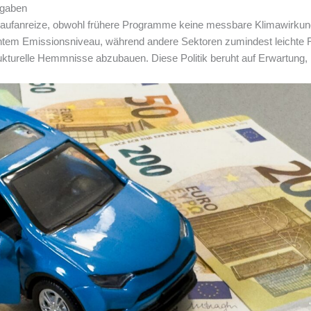
sgaben
Kaufanreize, obwohl frühere Programme keine messbare Klimawirkung
antem Emissionsniveau, während andere Sektoren zumindest leichte Fo
trukturelle Hemmnisse abzubauen. Diese Politik beruht auf Erwartung,