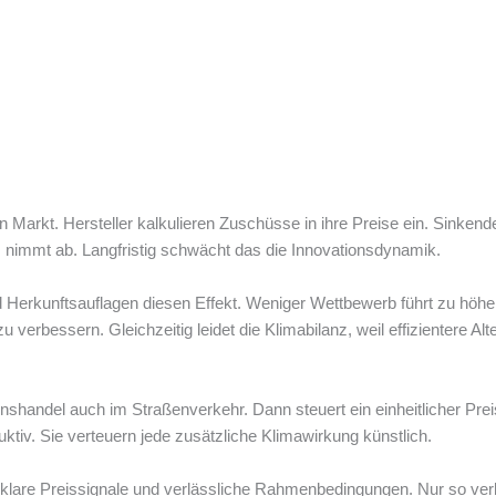
 Markt. Hersteller kalkulieren Zuschüsse in ihre Preise ein. Sinken
, nimmt ab. Langfristig schwächt das die Innovationsdynamik.
d Herkunftsauflagen diesen Effekt. Weniger Wettbewerb führt zu höh
verbessern. Gleichzeitig leidet die Klimabilanz, weil effizientere Alt
onshandel auch im Straßenverkehr. Dann steuert ein einheitlicher Pr
ktiv. Sie verteuern jede zusätzliche Klimawirkung künstlich.
 klare Preissignale und verlässliche Rahmenbedingungen. Nur so verb