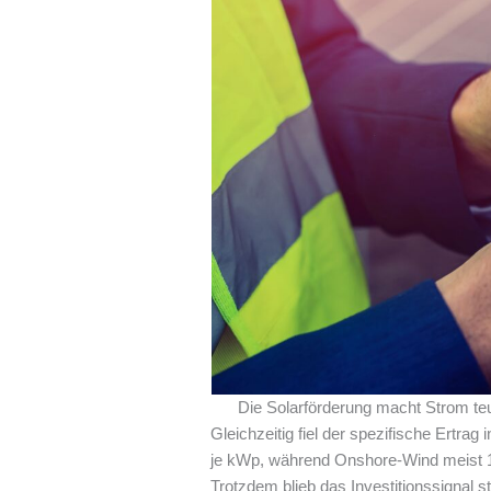
Die Solarförderung macht Strom te
Gleichzeitig fiel der spezifische Ertra
je kWp, während Onshore-Wind meist 140
Trotzdem blieb das Investitionssignal s