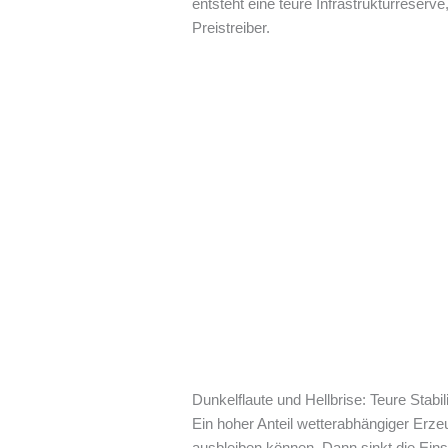
entsteht eine teure Infrastrukturreserv
Preistreiber.
Dunkelflaute und Hellbrise: Teure Stabi
Ein hoher Anteil wetterabhängiger Erze
ausbleiben können. Dann sinkt die Ein