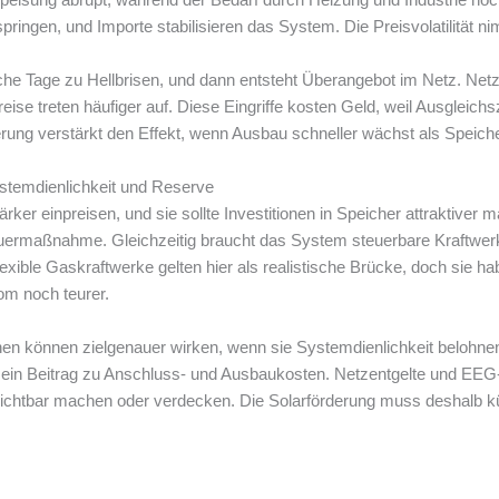
ingen, und Importe stabilisieren das System. Die Preisvolatilität n
he Tage zu Hellbrisen, und dann entsteht Überangebot im Netz. Netz
eise treten häufiger auf. Diese Eingriffe kosten Geld, weil Ausglei
rung verstärkt den Effekt, wenn Ausbau schneller wächst als Speich
ystemdienlichkeit und Reserve
ker einpreisen, und sie sollte Investitionen in Speicher attraktiver
uermaßnahme. Gleichzeitig braucht das System steuerbare Kraftwerk
exible Gaskraftwerke gelten hier als realistische Brücke, doch sie 
om noch teurer.
n können zielgenauer wirken, wenn sie Systemdienlichkeit belohne
 ein Beitrag zu Anschluss- und Ausbaukosten. Netzentgelte und EEG
 sichtbar machen oder verdecken. Die Solarförderung muss deshalb 