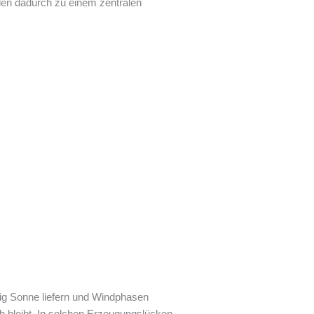
erden dadurch zu einem zentralen
nig Sonne liefern und Windphasen
h bleibt. In solchen Erzeugungslücken