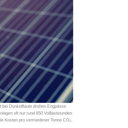
d bei Dunkelflaute drohen Engpässe
nlagen oft nur rund 850 Volllaststunden
 die Kosten pro vermiedener Tonne CO₂.