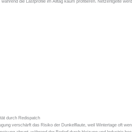
e, während die Lastprofile im Alltag kaum profitieren. Netzentgelte w
lität durch Redispatch
ugung verschärft das Risiko der Dunkelflaute, weil Wintertage oft we
speisung abrupt, während der Bedarf durch Heizung und Industrie hoc