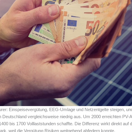
urer: Einspeisevergütung, EEG-Umlage und Netzentgelte steigen, un
g in Deutschland vergleichsweise niedrig aus. Um 2000 erreichten PV-A
0 bis 1700 Volllaststunden schaffte. Die Differenz wirkt direkt auf
tark, weil die Vergütung Risiken weitgehend abfedern konnte.