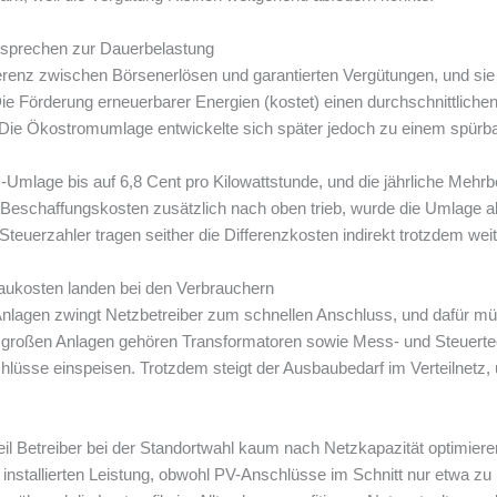
sprechen zur Dauerbelastung
enz zwischen Börsenerlösen und garantierten Vergütungen, und sie e
„Die Förderung erneuerbarer Energien (kostet) einen durchschnittliche
“ Die Ökostromumlage entwickelte sich später jedoch zu einem spürba
mlage bis auf 6,8 Cent pro Kilowattstunde, und die jährliche Mehrbel
e Beschaffungskosten zusätzlich nach oben trieb, wurde die Umlage a
teuerzahler tragen seither die Differenzkosten indirekt trotzdem weit
aukosten landen bei den Verbrauchern
Anlagen zwingt Netzbetreiber zum schnellen Anschluss, und dafür m
 großen Anlagen gehören Transformatoren sowie Mess- und Steuerte
üsse einspeisen. Trotzdem steigt der Ausbaubedarf im Verteilnetz, u
il Betreiber bei der Standortwahl kaum nach Netzkapazität optimier
installierten Leistung, obwohl PV-Anschlüsse im Schnitt nur etwa zu