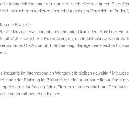
et die Industriekrise unter strukturellen Nachteilen wie hohen Energiep
iele Unternehmen verlieren dadurch im globalen Vergleich an Boden“, 
cken die Branche
 Besonders der Maschinenbau steht unter Druck. Der Anteil der Firm
 auf 31,9 Prozent. Ein Rekordwert, der die Industriekrise weiter verti
erbsstärke. Die Automobilbranche zeigt dagegen eine leichte Entspan
ent.
 Industrie im internationalen Wettbewerb bleiben gewaltig.“ Mit dies
ch nach der Einigung im Zollstreit mit einem strukturellen Aufschlag
pensieren, ist fraglich. Viele Firmen setzen deshalb auf Produktivi
zölle dauerhaft bestehen bleiben.