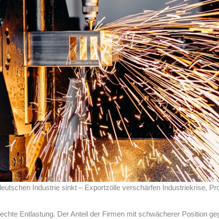
utschen Industrie sinkt – Exportzölle verschärfen Industriekrise, Pro
echte Entlastung. Der Anteil der Firmen mit schwächerer Position gege