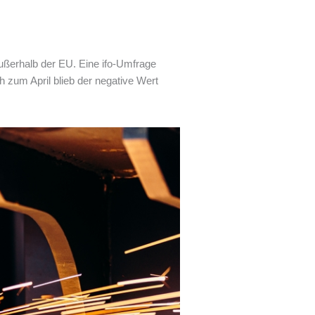
ußerhalb der EU. Eine ifo-Umfrage
h zum April blieb der negative Wert