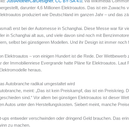
ild:
JustAnotherCarDesigner
,
CC BY-SA 4.0
, via Wikimedia Commo
 hergestellt, darunter 4,6 Millionen Elektroautos. Das ist ein Zuwachs
Elektroautos produziert wie Deutschland im ganzen Jahr – und das zä
 Ausmaß erst bei der Automesse in Schanghai. Diese Messe war für vi
ler in Schanghai alt aus, und viele davon sind noch mit Benzinmotor
ern, selbst bei günstigeren Modellen. Und ihr Design ist immer noch 
von Elektroautos – von einigen Hundert ist die Rede. Der Wettbewerb z
r der Immobilienriese Evergrande hatte Pläne für Elektroautos. Laut
lektromodelle heraus.
nas Autobranche radikal umgestaltet wird
tobranche, meint: „Das ist kein Preiskampf, das ist ein Preiskrieg. De
schieden sind.“ Vor allem bei günstigen Elektroautos ist dieser Wet
ufen Autos unter den Herstellungskosten. Siebert meint, manche Preise
rt-ups entweder verschwinden oder dringend Geld brauchen. Das erinner
ewinn zu machen.