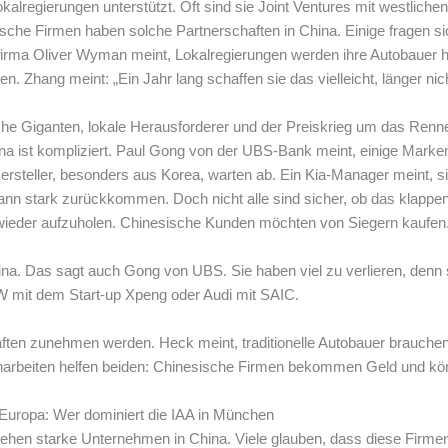
kalregierungen unterstützt. Oft sind sie Joint Ventures mit westlic
tsche Firmen haben solche Partnerschaften in China. Einige fragen sic
irma Oliver Wyman meint, Lokalregierungen werden ihre Autobauer he
 Zhang meint: „Ein Jahr lang schaffen sie das vielleicht, länger nich
e Giganten, lokale Herausforderer und der Preiskrieg um das Renne
na ist kompliziert. Paul Gong von der UBS-Bank meint, einige Marke
 Hersteller, besonders aus Korea, warten ab. Ein Kia-Manager meint, s
dann stark zurückkommen. Doch nicht alle sind sicher, ob das klap
 wieder aufzuholen. Chinesische Kunden möchten von Siegern kaufen
na. Das sagt auch Gong von UBS. Sie haben viel zu verlieren, denn si
W mit dem Start-up Xpeng oder Audi mit SAIC.
aften zunehmen werden. Heck meint, traditionelle Autobauer brauchen
arbeiten helfen beiden: Chinesische Firmen bekommen Geld und kö
Europa: Wer dominiert die IAA in München
ehen starke Unternehmen in China. Viele glauben, dass diese Firmen 