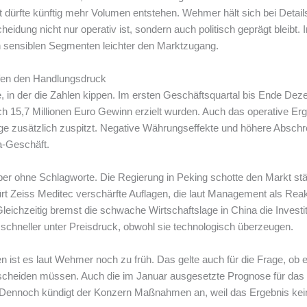
ürfte künftig mehr Volumen entstehen. Wehmer hält sich bei Details
cheidung nicht nur operativ ist, sondern auch politisch geprägt bleibt
t in sensiblen Segmenten leichter den Marktzugang.
fen den Handlungsdruck
e, in der die Zahlen kippen. Im ersten Geschäftsquartal bis Ende Dez
h 15,7 Millionen Euro Gewinn erzielt wurden. Auch das operative Erg
Lage zusätzlich zuspitzt. Negative Währungseffekte und höhere Abschr
a-Geschäft.
ber ohne Schlagworte. Die Regierung in Peking schotte den Markt 
 Zeiss Meditec verschärfte Auflagen, die laut Management als Reakt
leichzeitig bremst die schwache Wirtschaftslage in China die Investi
chneller unter Preisdruck, obwohl sie technologisch überzeugen.
 ist es laut Wehmer noch zu früh. Das gelte auch für die Frage, ob 
scheiden müssen. Auch die im Januar ausgesetzte Prognose für das
e. Dennoch kündigt der Konzern Maßnahmen an, weil das Ergebnis kei