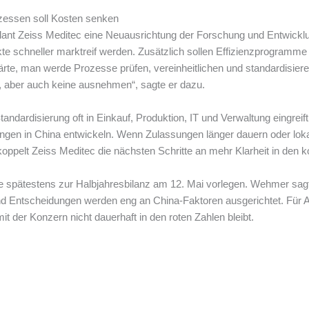
essen soll Kosten senken
lant Zeiss Meditec eine Neuausrichtung der Forschung und Entwicklun
e schneller marktreif werden. Zusätzlich sollen Effizienzprogramme
e, man werde Prozesse prüfen, vereinheitlichen und standardisieren,
 aber auch keine ausnehmen“, sagte er dazu.
tandardisierung oft in Einkauf, Produktion, IT und Verwaltung eingreift
gen in China entwickeln. Wenn Zulassungen länger dauern oder lokal
koppelt Zeiss Meditec die nächsten Schritte an mehr Klarheit in de
le spätestens zur Halbjahresbilanz am 12. Mai vorlegen. Wehmer sagt:
nd Entscheidungen werden eng an China-Faktoren ausgerichtet. Für Anl
it der Konzern nicht dauerhaft in den roten Zahlen bleibt.