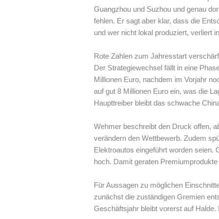
Guangzhou und Suzhou und genau dort d
fehlen. Er sagt aber klar, dass die Ents
und wer nicht lokal produziert, verlier
Rote Zahlen zum Jahresstart verschär
Der Strategiewechsel fällt in eine Phas
Millionen Euro, nachdem im Vorjahr noc
auf gut 8 Millionen Euro ein, was die 
Haupttreiber bleibt das schwache Chin
Wehmer beschreibt den Druck offen, a
verändern den Wettbewerb. Zudem spürt
Elektroautos eingeführt worden seien. G
hoch. Damit geraten Premiumprodukte s
Für Aussagen zu möglichen Einschnitten
zunächst die zuständigen Gremien ent
Geschäftsjahr bleibt vorerst auf Hald