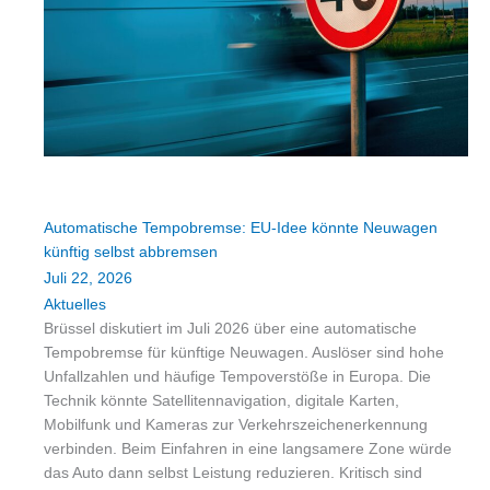
Automatische Tempobremse: EU-Idee könnte Neuwagen
künftig selbst abbremsen
Juli 22, 2026
Aktuelles
Brüssel diskutiert im Juli 2026 über eine automatische
Tempobremse für künftige Neuwagen. Auslöser sind hohe
Unfallzahlen und häufige Tempoverstöße in Europa. Die
Technik könnte Satellitennavigation, digitale Karten,
Mobilfunk und Kameras zur Verkehrszeichenerkennung
verbinden. Beim Einfahren in eine langsamere Zone würde
das Auto dann selbst Leistung reduzieren. Kritisch sind