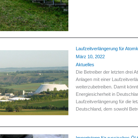
Laufzeitverlängerung für Atomk
März 10, 2022
Aktuelles
Die Betreiber der letzten drei
Anlagen mit einer Laufzeitverl
weiterzubetreiben. Damit könnt
Energiesicherheit in Deutschla
Laufzeitverlängerung für die l
Deutschland, dem sowohl Betr
Importstopp für russisches Öl tr