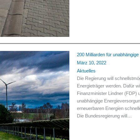
200 Milliarden für unabhängig
März 10, 2022
Aktuelles
Die Regierung will schnellstm
Energieträger werden. Dafür wil
Finanzminister Lindner (FDP) u
unabhängige Energieversorgung
erneuerbaren Energien schnelle
Die Bundesregierung will…